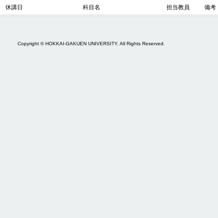
休講日
科目名
担当教員
備考
Copyright © HOKKAI-GAKUEN UNIVERSITY. All Rights Reserved.
0730 portalpro